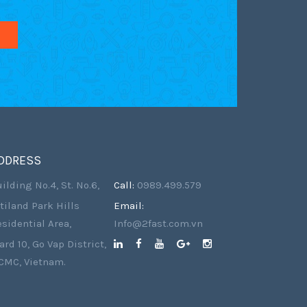
DDRESS
ilding No.4, St. No.6,
Call:
0989.499.579
tiland Park Hills
Email:
sidential Area,
Info@2fast.com.vn
rd 10, Go Vap District,
CMC, Vietnam.