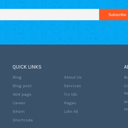
QUICK LINKS
A
Blog
About Us
Bu
Blog post
Services
Ci
Re
404 page
Tin tức
Wa
Career
Pages
H
Nhóm
Liên hệ
Shortcode