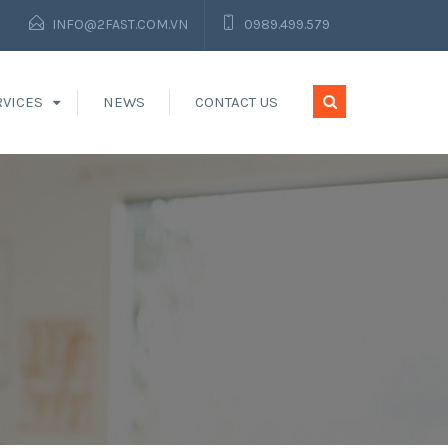
INFO@2FAST.COM.VN
0989.499.579
RVICES
NEWS
CONTACT US