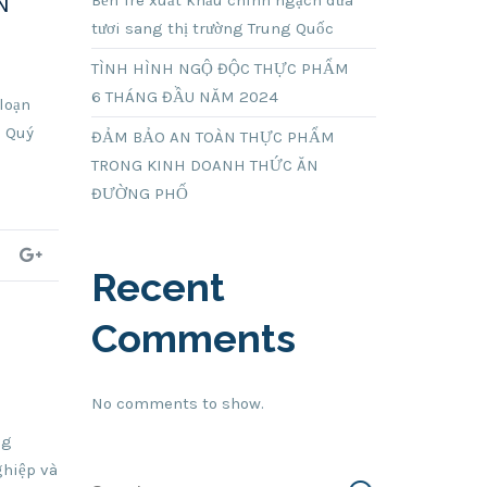
N
Bến Tre xuất khẩu chính ngạch dừa
tươi sang thị trường Trung Quốc
TÌNH HÌNH NGỘ ĐỘC THỰC PHẨM
6 THÁNG ĐẦU NĂM 2024
loạn
ê Quý
ĐẢM BẢO AN TOÀN THỰC PHẨM
TRONG KINH DOANH THỨC ĂN
ĐƯỜNG PHỐ
Recent
Comments
No comments to show.
ng
ghiệp và