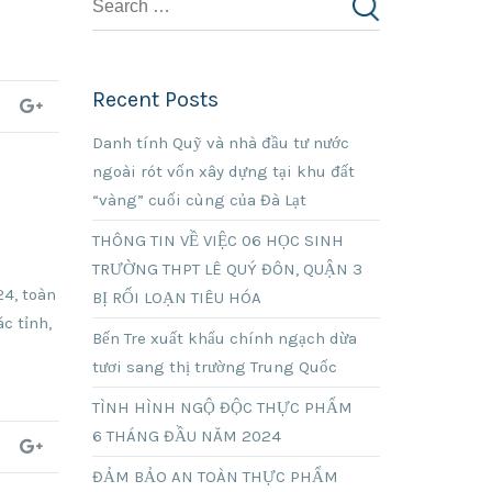
Recent Posts
Danh tính Quỹ và nhà đầu tư nước
ngoài rót vốn xây dựng tại khu đất
“vàng” cuối cùng của Đà Lạt
THÔNG TIN VỀ VIỆC 06 HỌC SINH
TRƯỜNG THPT LÊ QUÝ ĐÔN, QUẬN 3
4, toàn
BỊ RỐI LOẠN TIÊU HÓA
c tỉnh,
Bến Tre xuất khẩu chính ngạch dừa
tươi sang thị trường Trung Quốc
TÌNH HÌNH NGỘ ĐỘC THỰC PHẨM
6 THÁNG ĐẦU NĂM 2024
ĐẢM BẢO AN TOÀN THỰC PHẨM