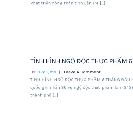
Phát triển nông thôn tỉnh Bến Tre […]
TÌNH HÌNH NGỘ ĐỘC THỰC PHẨM 
By:
Hkc Qms
Leave A Comment
TÌNH HÌNH NGỘ ĐỘC THỰC PHẨM 6 THÁNG ĐẦU NĂM 
quốc ghi nhận 36 vụ ngộ độc thực phẩm làm 2.138 
thành phố […]